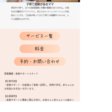
​子育て経験があるママ
育児や子育て、日々の家事業務に年齢の制限はありません。大切
なのは適切なアドバイスと、あたたかいコミュニケーションが出
来ることです。ご自身が培ってきた子育ての経験やスキルは、と
ても貴重なものです。
サービス一覧
料金
予約・お問い合わせ
募集職種：産後サポートスタッフ
【仕事内容】
・産後サポート：出産後のご家庭へ訪問し、料理や育児、赤ちゃんの
お世話のお手伝いを行います。
【応募要件】
・産後サポートに興味と関心を持ち、お母さんと赤ちゃんへの温かい
サポートができる方
・神奈川県、東京都内での勤務が可能な方（他県からも歓迎します）
・30代～50代の子育てママが活躍中です！